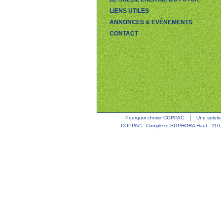
LIENS UTILES
ANNONCES & EVÉNEMENTS
CONTACT
Pourquoi choisir COPPAC
Une solut
COPPAC - Complexe SOPHORA Haut - 110, rou