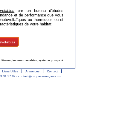
velables
par un bureau d'études
pendance et de performance que vous
 photovoltaïques
ou thermiques ou et
actéristiques de votre habitat.
uvelables
ulti-energies renouvelables
,
systeme pompe à
Liens Utiles
Annonces
Contact
93 31 27 89 -
contact@coppac-energies.com