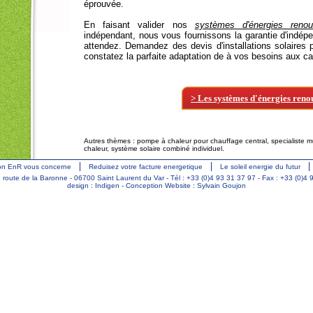
éprouvée.
En faisant valider nos
systèmes d'énergies renou
indépendant, nous vous fournissons la garantie d'indé
attendez. Demandez des
devis d'installations solaires
constatez la parfaite adaptation de à vos besoins aux car
>
Les
systèmes d'énergies reno
Autres thèmes :
pompe à chaleur pour chauffage central
,
specialiste m
chaleur
,
système solaire combiné individuel
.
ion EnR vous concerne
Reduisez votre facture energetique
Le soleil energie du futur
te de la Baronne - 06700 Saint Laurent du Var - Tél : +33 (0)4 93 31 37 97 - Fax : +33 (0)4 
design : Indigen
-
Conception Website : Sylvain Goujon