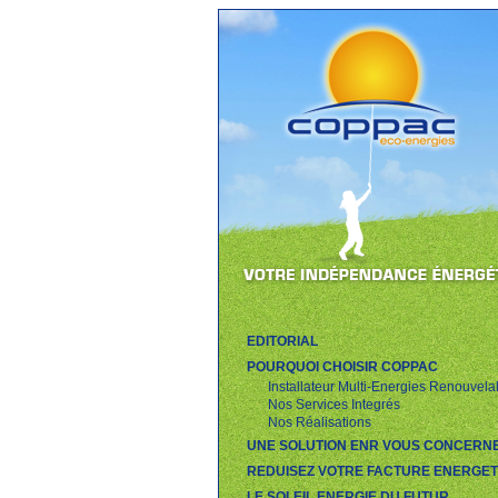
EDITORIAL
POURQUOI CHOISIR COPPAC
Installateur Multi-Energies Renouvela
Nos Services Integrés
Nos Réalisations
UNE SOLUTION ENR VOUS CONCERN
REDUISEZ VOTRE FACTURE ENERGET
LE SOLEIL ENERGIE DU FUTUR